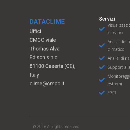
Servizi
DATACLIME
Visualizzazi
Uffici
climatici
CMCC viale
Analisi del 
Thomas Alva
climatico
Edison s.n.c.
Analisi di ri
81100 Caserta (CE),
Support alla
Italy
Monitoraggi
clime@cmcc.it
estremi
E3CI
© 2018 All rights reserved