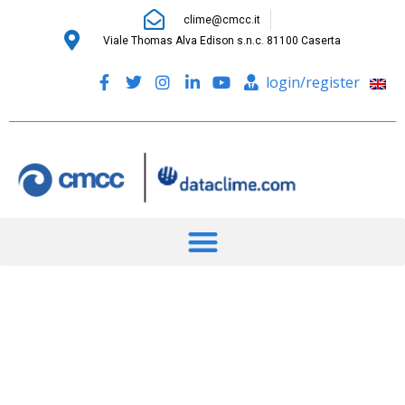
clime@cmcc.it
Viale Thomas Alva Edison s.n.c. 81100 Caserta
login/register
Infrastrutture e Reti Elettriche: