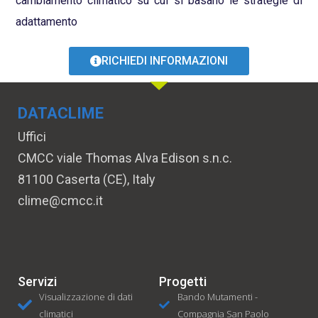
cambiamento climatico su cui si basano le strategie di
adattamento
RICHIEDI INFORMAZIONI
DATACLIME
Uffici
CMCC viale Thomas Alva Edison s.n.c.
81100 Caserta (CE), Italy
clime@cmcc.it
Servizi
Progetti
Visualizzazione di dati
Bando Mutamenti -
climatici
Compagnia San Paolo