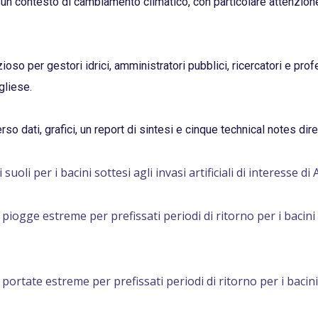
n un contesto di cambiamento climatico, con particolare attenzione 
so per gestori idrici, amministratori pubblici, ricercatori e prof
gliese.
averso dati, grafici, un report di sintesi e cinque technical notes di
uoli per i bacini sottesi agli invasi artificiali di interesse d
ogge estreme per prefissati periodi di ritorno per i bacini sot
rtate estreme per prefissati periodi di ritorno per i bacini sot