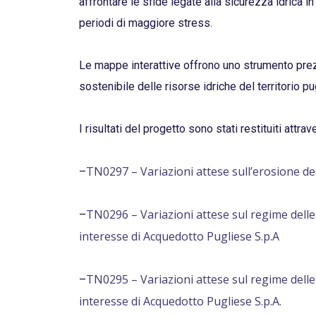
affrontare le sfide legate alla sicurezza idrica i
periodi di maggiore stress.
Le mappe interattive offrono uno strumento prezio
sostenibile delle risorse idriche del territorio pu
I risultati del progetto sono stati restituiti attr
TN0297 – Variazioni attese sull’erosione dei s
–
TN0296 – Variazioni attese sul regime delle pi
–
interesse di Acquedotto Pugliese S.p.A
TN0295 – Variazioni attese sul regime delle po
–
interesse di Acquedotto Pugliese S.p.A.