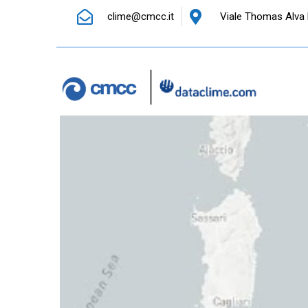
clime@cmcc.it
Viale Thomas Alva 