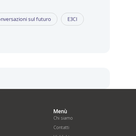
nversazioni sul futuro
E3CI
Menù
Chi siamo
Contatti