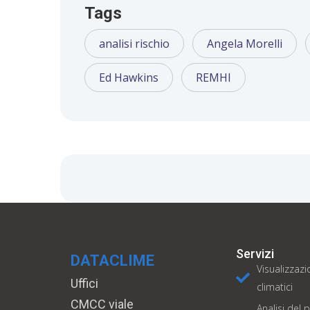
Tags
analisi rischio
Angela Morelli
Ed Hawkins
REMHI
Servizi
DATACLIME
Visualizzazi
Uffici
climatici
CMCC viale
Analisi del 