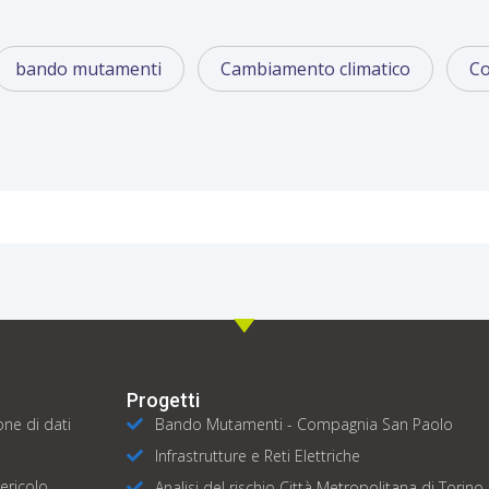
bando mutamenti
Cambiamento climatico
Co
Progetti
one di dati
Bando Mutamenti - Compagnia San Paolo
Infrastrutture e Reti Elettriche
pericolo
Analisi del rischio Città Metropolitana di Torino