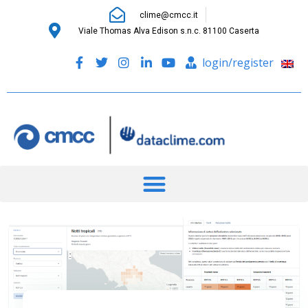
clime@cmcc.it
Viale Thomas Alva Edison s.n.c. 81100 Caserta
login/register